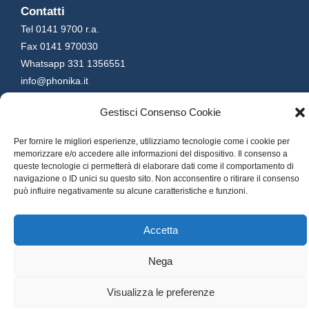
Contatti
Tel 0141 9700 r.a.
Fax 0141 970030
Whatsapp 331 1356551
info@phonika.it
www.phonika.it
Gestisci Consenso Cookie
Per fornire le migliori esperienze, utilizziamo tecnologie come i cookie per
Copyright © 2026 Phonika S.p.A.
memorizzare e/o accedere alle informazioni del dispositivo. Il consenso a
queste tecnologie ci permetterà di elaborare dati come il comportamento di
Privacy Policy
Cookies Policy
Informazioni Legali
navigazione o ID unici su questo sito. Non acconsentire o ritirare il consenso
può influire negativamente su alcune caratteristiche e funzioni.
Credits & Powered by ROMANO
Accetta
Nega
Visualizza le preferenze