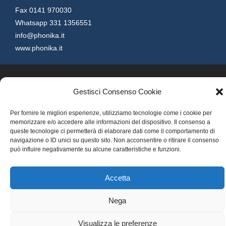
Fax 0141 970030
Whatsapp 331 1356551
info@phonika.it
www.phonika.it
Copyright © 2026 Phonika S.p.A.
Gestisci Consenso Cookie
Privacy Policy
Cookies Policy
Informazioni Legali
Per fornire le migliori esperienze, utilizziamo tecnologie come i cookie per
memorizzare e/o accedere alle informazioni del dispositivo. Il consenso a
Credits & Powered by ROMANO
queste tecnologie ci permetterà di elaborare dati come il comportamento di
navigazione o ID unici su questo sito. Non acconsentire o ritirare il consenso
può influire negativamente su alcune caratteristiche e funzioni.
Accetta
Nega
Visualizza le preferenze